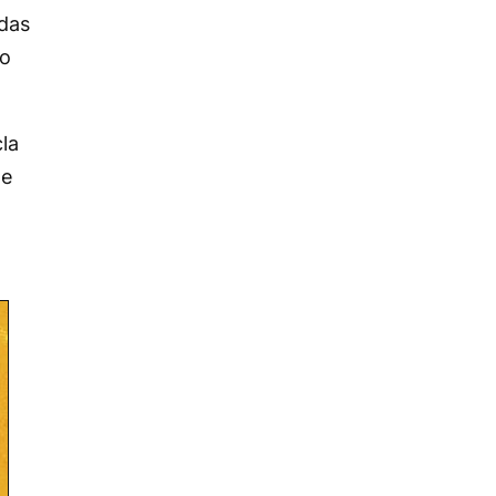
ndas
lo
la
de