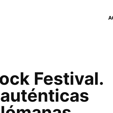
A
ck Festival.
 auténticas
elómanas